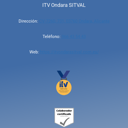
ITV Ondara SITVAL
Dirección:
CV-7260, 731, 03760 Ondara, Alicante
Teléfono:
966 43 54 43
Web:
https://itvondarasitval.com.es/