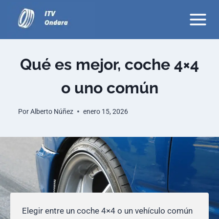
Saltar
al
contenido
Qué es mejor, coche 4×4
o uno común
Por
Alberto Núñez
enero 15, 2026
Elegir entre un coche 4×4 o un vehículo común