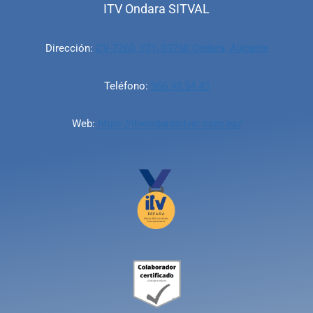
ITV Ondara SITVAL
Dirección:
CV-7260, 731, 03760 Ondara, Alicante
Teléfono:
966 43 54 43
Web:
https://itvondarasitval.com.es/