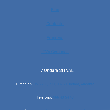
Blog
Contacto
Empresa
ITVs Cercanas
ITV Ondara SITVAL
Dirección:
CV-7260, 731, 03760 Ondara, Alicante
Teléfono:
966 43 54 43