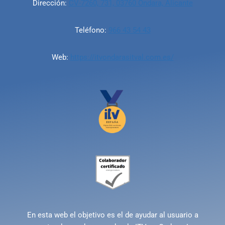
Dirección:
CV-7260, 731, 03760 Ondara, Alicante
Teléfono:
966 43 54 43
Web:
https://itvondarasitval.com.es/
En esta web el objetivo es el de ayudar al usuario a